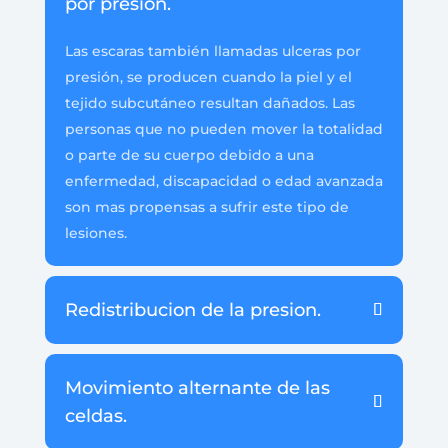
por presión.
Las escaras también llamadas ulceras por
presión, se producen cuando la piel y el
tejido subcutáneo resultan dañados. Las
personas que no pueden mover la totalidad
o parte de su cuerpo debido a una
enfermedad, discapacidad o edad avanzada
son mas propensas a sufrir este tipo de
lesiones.
Redistribucion de la presion.
Movimiento alternante de las
celdas.