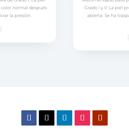
el color normal después
Grado I y II: La piel
viar la presión.
abierta. Se ha trasp