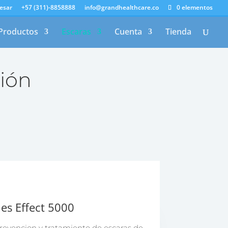
esar
+57 (311)-8858888
info@grandhealthcare.co
0 elementos
Productos
Escaras
Cuenta
Tienda
ión
ies Effect 5000
vencion y tratamiento de escaras de