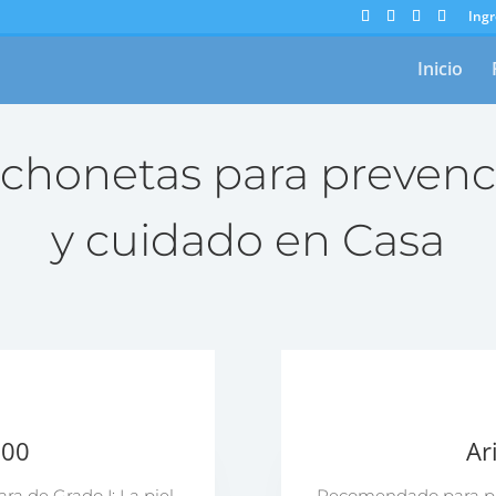
Ingr
Inicio
lchonetas para prevenc
y cuidado en Casa
500
Ar
a de Grado I: La piel
Recomendado para pre