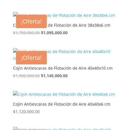
precio
precio
original
actual
era:
es:
¡Oferta!
$1,900,000.00.
$1,145,000.00.
Cojín Antiescaras de Flotación de Aire 38x38x6 cm
El
El
$
1,750,000.00
$
1,095,000.00
precio
precio
original
actual
era:
es:
¡Oferta!
$1,750,000.00.
$1,095,000.00.
Cojín Antiescaras de Flotación de Aire 40x40x10 cm
El
El
$
1,900,000.00
$
1,145,000.00
precio
precio
original
actual
era:
es:
$1,900,000.00.
$1,145,000.00.
Cojín Antiescaras de Flotación de Aire 40x40x6 cm
$
1,120,000.00