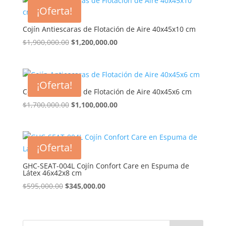
¡Oferta!
Cojín Antiescaras de Flotación de Aire 40x45x10 cm
El
El
$
1,900,000.00
$
1,200,000.00
precio
precio
original
actual
era:
es:
¡Oferta!
$1,900,000.00.
$1,200,000.00.
Cojín Antiescaras de Flotación de Aire 40x45x6 cm
El
El
$
1,700,000.00
$
1,100,000.00
precio
precio
original
actual
era:
es:
¡Oferta!
$1,700,000.00.
$1,100,000.00.
GHC-SEAT-004L Cojín Confort Care en Espuma de
Látex 46x42x8 cm
El
El
$
595,000.00
$
345,000.00
precio
precio
original
actual
era:
es: