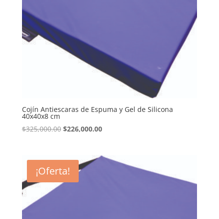
Cojín Antiescaras de Espuma y Gel de Silicona
40x40x8 cm
El
El
$
325,000.00
$
226,000.00
precio
precio
original
actual
era:
es:
¡Oferta!
$325,000.00.
$226,000.00.