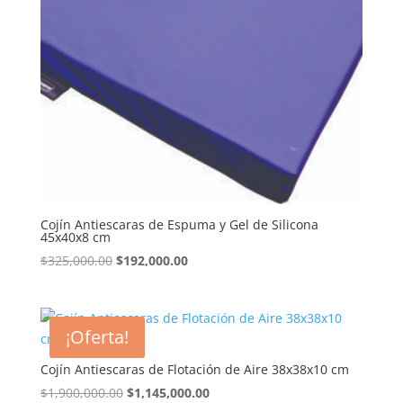
Cojín Antiescaras de Espuma y Gel de Silicona
45x40x8 cm
El
El
$
325,000.00
$
192,000.00
precio
precio
original
actual
era:
es:
¡Oferta!
$325,000.00.
$192,000.00.
Cojín Antiescaras de Flotación de Aire 38x38x10 cm
El
El
$
1,900,000.00
$
1,145,000.00