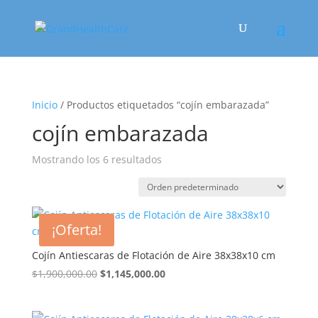
Inicio
/ Productos etiquetados “cojín embarazada”
cojín embarazada
Mostrando los 6 resultados
¡Oferta!
Cojín Antiescaras de Flotación de Aire 38x38x10 cm
El
El
$
1,900,000.00
$
1,145,000.00
precio
precio
original
actual