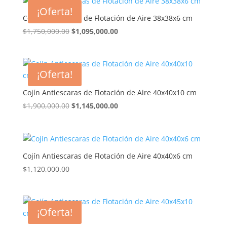
era:
es:
¡Oferta!
$1,900,000.00.
$1,145,000.00.
Cojín Antiescaras de Flotación de Aire 38x38x6 cm
El
El
$
1,750,000.00
$
1,095,000.00
precio
precio
original
actual
era:
es:
¡Oferta!
$1,750,000.00.
$1,095,000.00.
Cojín Antiescaras de Flotación de Aire 40x40x10 cm
El
El
$
1,900,000.00
$
1,145,000.00
precio
precio
original
actual
era:
es:
$1,900,000.00.
$1,145,000.00.
Cojín Antiescaras de Flotación de Aire 40x40x6 cm
$
1,120,000.00
¡Oferta!