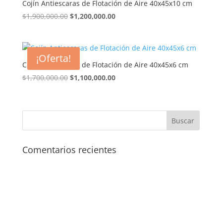
Cojín Antiescaras de Flotación de Aire 40x45x10 cm
El
El
$
1,900,000.00
$
1,200,000.00
precio
precio
original
actual
era:
es:
¡Oferta!
$1,900,000.00.
$1,200,000.00.
Cojín Antiescaras de Flotación de Aire 40x45x6 cm
El
El
$
1,700,000.00
$
1,100,000.00
precio
precio
original
actual
era:
es:
$1,700,000.00.
$1,100,000.00.
Comentarios recientes