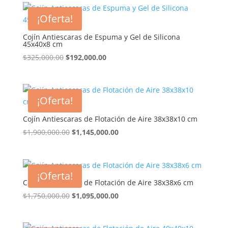
era:
es:
¡Oferta!
$325,000.00.
$226,000.00.
Cojín Antiescaras de Espuma y Gel de Silicona
45x40x8 cm
El
El
$
325,000.00
$
192,000.00
precio
precio
original
actual
era:
es:
¡Oferta!
$325,000.00.
$192,000.00.
Cojín Antiescaras de Flotación de Aire 38x38x10 cm
El
El
$
1,900,000.00
$
1,145,000.00
precio
precio
original
actual
era:
es:
¡Oferta!
$1,900,000.00.
$1,145,000.00.
Cojín Antiescaras de Flotación de Aire 38x38x6 cm
El
El
$
1,750,000.00
$
1,095,000.00
precio
precio
original
actual