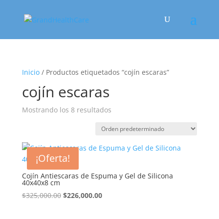
Inicio
/ Productos etiquetados “cojín escaras”
cojín escaras
Mostrando los 8 resultados
¡Oferta!
Cojín Antiescaras de Espuma y Gel de Silicona
40x40x8 cm
El
El
$
325,000.00
$
226,000.00
precio
precio
original
actual