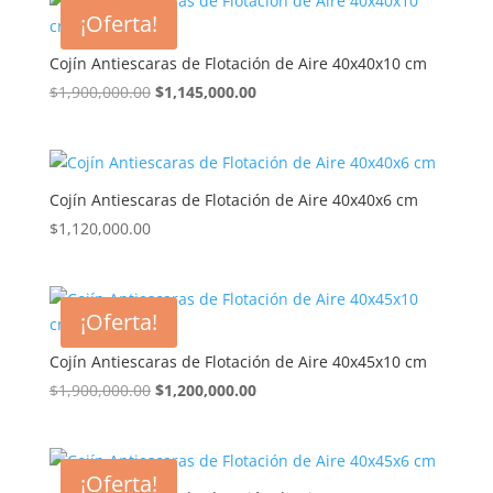
era:
es:
¡Oferta!
$1,750,000.00.
$1,095,000.00.
Cojín Antiescaras de Flotación de Aire 40x40x10 cm
El
El
$
1,900,000.00
$
1,145,000.00
precio
precio
original
actual
era:
es:
$1,900,000.00.
$1,145,000.00.
Cojín Antiescaras de Flotación de Aire 40x40x6 cm
$
1,120,000.00
¡Oferta!
Cojín Antiescaras de Flotación de Aire 40x45x10 cm
El
El
$
1,900,000.00
$
1,200,000.00
precio
precio
original
actual
era:
es:
¡Oferta!
$1,900,000.00.
$1,200,000.00.