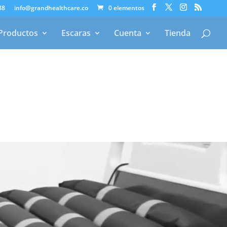
88
info@grandhealthcare.co
0 elementos
Productos
Escaras
Cuenta
Tienda