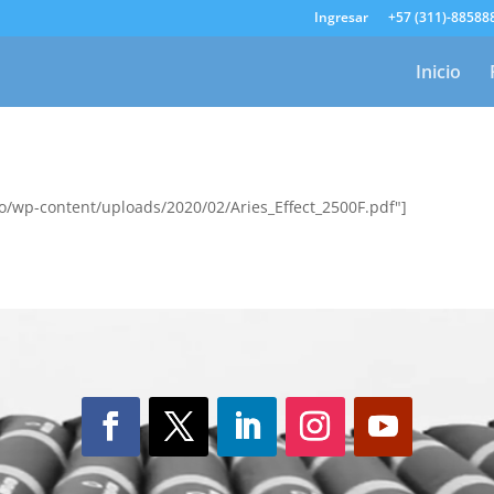
Ingresar
+57 (311)-88588
Inicio
o/wp-content/uploads/2020/02/Aries_Effect_2500F.pdf"]