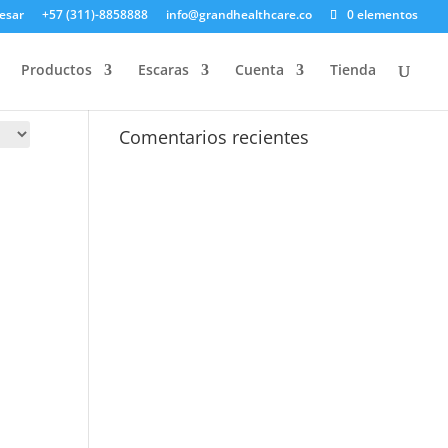
esar
+57 (311)-8858888
info@grandhealthcare.co
0 elementos
Productos
Escaras
Cuenta
Tienda
Comentarios recientes