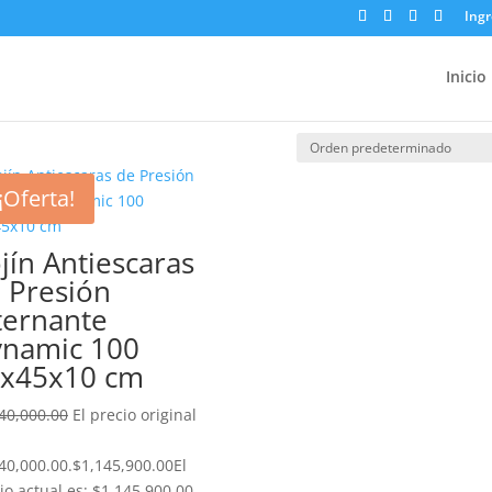
Ingr
Inicio
¡Oferta!
jín Antiescaras
 Presión
ternante
namic 100
x45x10 cm
40,000.00
El precio original
40,000.00.
$
1,145,900.00
El
io actual es: $1,145,900.00.