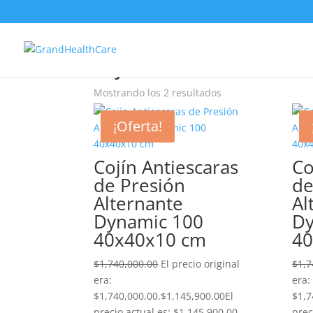
Inicio
/ Productos etiquetados “cojín”
cojín
Mostrando los 2 resultados
¡Oferta!
Cojín Antiescaras
Co
de Presión
de
Alternante
Al
Dynamic 100
Dy
40x40x10 cm
40
$
1,740,000.00
El precio original
$
1,7
era:
era:
$1,740,000.00.
$
1,145,900.00
El
$1,7
precio actual es: $1,145,900.00.
prec