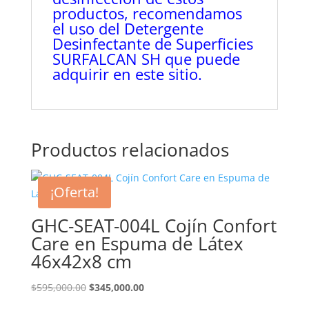
productos, recomendamos
el uso del Detergente
Desinfectante de Superficies
SURFALCAN SH que puede
adquirir en este sitio.
Productos relacionados
¡Oferta!
GHC-SEAT-004L Cojín Confort
Care en Espuma de Látex
46x42x8 cm
El
El
$
595,000.00
$
345,000.00
precio
precio