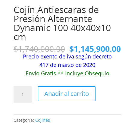
Cojín Antiescaras de
Presión Alternante
Dynamic 100 40x40x10
cm
El
El
$
1,740,000.00
$
1,145,900.00
precio
pre
Precio exento de iva según decreto
original
actu
417 de marzo de 2020
era:
es:
Envío Gratis ** Incluye Obsequio
$1,740,000.00.
$1,
Cojín
Añadir al carrito
Antiescaras
de
Presión
Alternante
Categoría:
Cojines
Dynamic
100