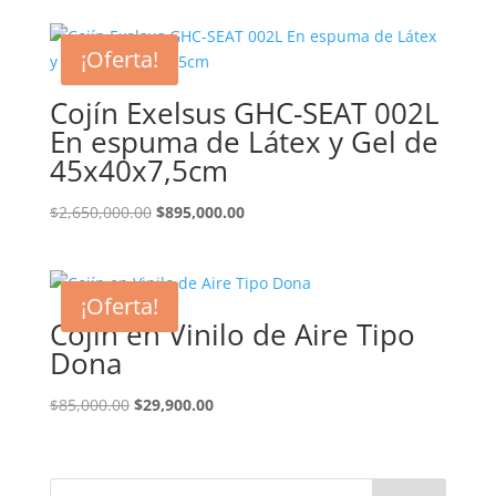
original
actual
era:
es:
¡Oferta!
$595,000.00.
$345,000.00.
Cojín Exelsus GHC-SEAT 002L
En espuma de Látex y Gel de
45x40x7,5cm
El
El
$
2,650,000.00
$
895,000.00
precio
precio
original
actual
era:
es:
¡Oferta!
$2,650,000.00.
$895,000.00.
Cojín en Vinilo de Aire Tipo
Dona
El
El
$
85,000.00
$
29,900.00
precio
precio
original
actual
era:
es: