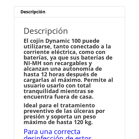
40x40x10
cm
Descripción
cantidad
Descripción
El cojín Dynamic 100 puede
utilizarse, tanto conectado a la
corriente eléctrica, como con
baterías, ya que sus baterías de
NI-MH son recargables y
alcanzan una autonomía de
hasta 12 horas después de
cargarlas al máximo. Permite al
usuario usarlo con total
tranquilidad mientras se
encuentra fuera de casa.
Ideal para el tratamiento
preventivo de las úlceras por
presión y soporta un peso
máximo de hasta 120 kg.
Para una correcta
desinfección de estos