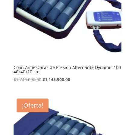
Cojín Antiescaras de Presión Alternante Dynamic 100
40x40x10 cm
El
El
$
1,740,000.00
$
1,145,900.00
precio
precio
original
actual
era:
es:
¡Oferta!
$1,740,000.00.
$1,145,900.00.