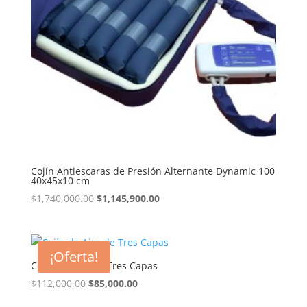
Cojín Antiescaras de Presión Alternante Dynamic 100
40x45x10 cm
El
El
$
1,740,000.00
$
1,145,900.00
precio
precio
original
actual
era:
es:
¡Oferta!
$1,740,000.00.
$1,145,900.00.
Cojín de Aire de Tres Capas
El
El
$
112,000.00
$
85,000.00
precio
precio