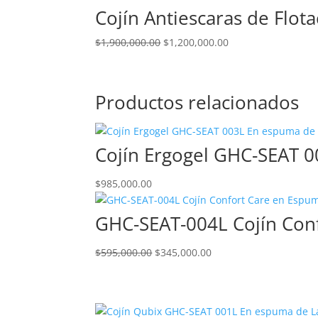
original
actual
Cojín Antiescaras de Flot
era:
es:
El
El
$
1,900,000.00
$325,000.00.
$
1,200,000.00
$226,000.00.
precio
precio
original
actual
era:
es:
Productos relacionados
$1,900,000.00.
$1,200,000.00.
Cojín Ergogel GHC-SEAT 
$
985,000.00
GHC-SEAT-004L Cojín Con
El
El
$
595,000.00
$
345,000.00
precio
precio
original
actual
era:
es:
$595,000.00.
$345,000.00.