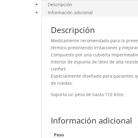
y
Descripción
Gel
Información adicional
de
43x43x7cm
Descripción
cantidad
Medicamente recomendado para la prevenci
térmico previniendo irritaciones y mejoran
Compuesto por una cubierta impermeable c
Interior de espuma de látex de alta resist
confort.
Especialmente diseñado para pacientes que
de ruedas.
Soporta un peso de hasta 110 Kilos
Información adicional
Peso