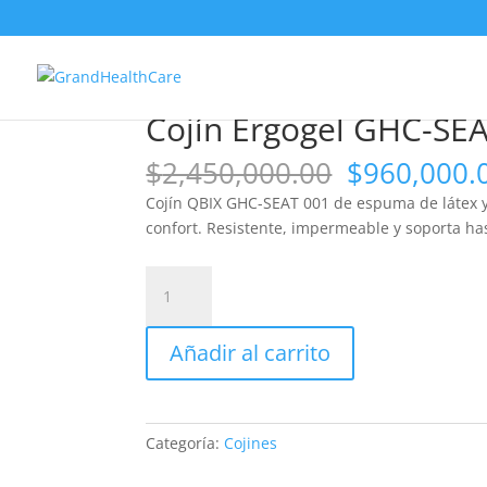
¡Oferta!
¡Oferta!
¡Oferta!
¡Oferta!
¡Oferta!
¡Oferta!
Inicio
/
Cojines
/ Cojín Ergogel GHC-SEAT 003 
Cojín Ergogel GHC-SE
El
$
2,450,000.00
$
960,000.
precio
Cojín QBIX GHC-SEAT 001 de espuma de látex y g
original
confort. Resistente, impermeable y soporta ha
era:
$2,450,000
Cojín
Ergogel
GHC-
Añadir al carrito
SEAT
003
En
espuma
Categoría:
Cojines
de
Látex