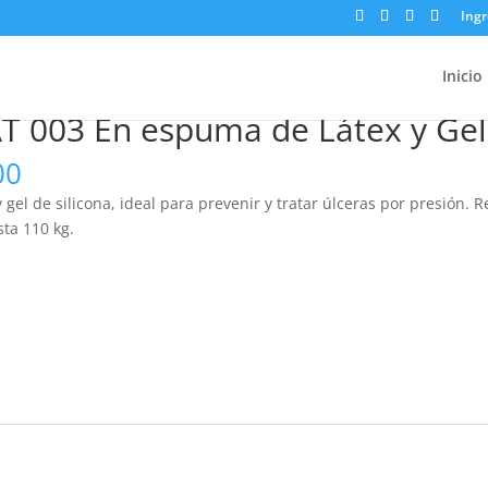
Ingr
En espuma de Látex y Gel de 43x43x7cm
Inicio
AT 003 En espuma de Látex y Ge
El
00
precio
el de silicona, ideal para prevenir y tratar úlceras por presión. Re
actual
sta 110 kg.
es:
.00.
$960,000.00.