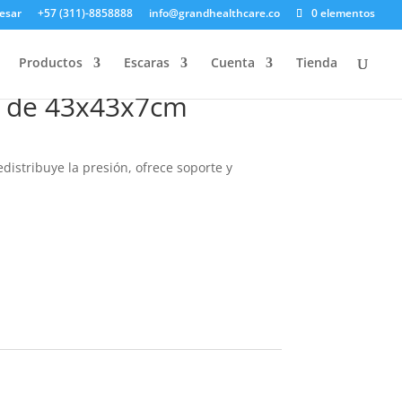
esar
+57 (311)-8858888
info@grandhealthcare.co
0 elementos
Productos
Escaras
Cuenta
Tienda
l de 43x43x7cm
distribuye la presión, ofrece soporte y