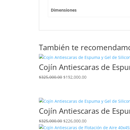
Dimensiones
También te recomendam
Cojín Antiescaras de Esp
El
El
$
325,000.00
$
192,000.00
precio
precio
original
actual
era:
es:
$325,000.00.
$192,000.00.
Cojín Antiescaras de Esp
El
El
$
325,000.00
$
226,000.00
precio
precio