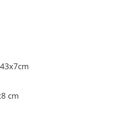
6x43x7cm
x8 cm