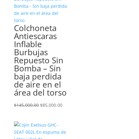
Colchoneta
Antiescaras
Inflable
Burbujas
Repuesto Sin
Bomba – Sin
baja perdida
de aire en el
área del torso
El
El
$
145,000.00
$
85,000.00
precio
precio
original
actual
era:
es:
$145,000.00.
$85,000.00.