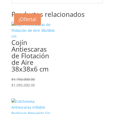
Productos relacionados
¡Oferta!
¡Oferta!
¡Oferta!
Cojín
Antiescaras
de Flotación
de Aire
38x38x6 cm
$
1,750,000.00
El
El
$
1,095,000.00
precio
precio
original
actual
era:
es:
$1,750,000.00.
$1,095,000.00.