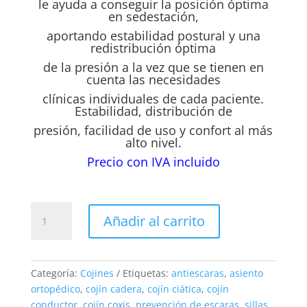
le ayuda a conseguir la posición óptima
en sedestación,
aportando estabilidad postural y una
redistribución óptima
de la presión a la vez que se tienen en
cuenta las necesidades
clínicas individuales de cada paciente.
Estabilidad, distribución de
presión, facilidad de uso y confort al más
alto nivel.
Precio con IVA incluido
GHC-
Añadir al carrito
SEAT-
004L
Cojín
Confort
Categoría:
Cojines
Etiquetas:
antiescaras
,
asiento
Care
ortopédico
,
cojín cadera
,
cojín ciática
,
cojín
en
conductor
,
cojín coxis
,
prevención de escaras
,
sillas