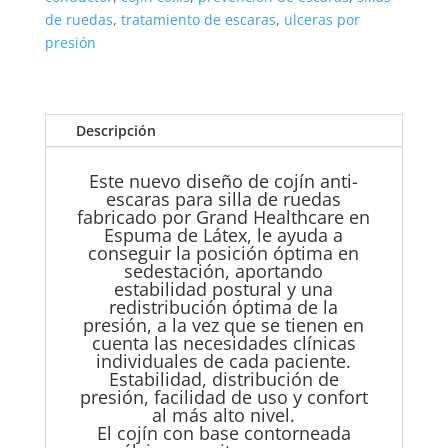
Espuma
de ruedas
,
tratamiento de escaras
,
ulceras por
de
presión
Látex
46x42x8
cm
Descripción
cantidad
Este nuevo diseño de cojín anti-
escaras para silla de ruedas
fabricado por Grand Healthcare en
Espuma de Látex, le ayuda a
conseguir la posición óptima en
sedestación, aportando
estabilidad postural y una
redistribución óptima de la
presión, a la vez que se tienen en
cuenta las necesidades clínicas
individuales de cada paciente.
Estabilidad, distribución de
presión, facilidad de uso y confort
al más alto nivel.
El cojín con base contorneada