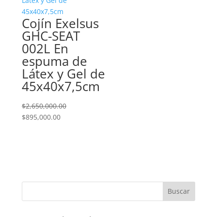
Cojín Exelsus
GHC-SEAT
002L En
espuma de
Látex y Gel de
45x40x7,5cm
$
2,650,000.00
El
El
$
895,000.00
precio
precio
original
actual
era:
es:
$2,650,000.00.
$895,000.00.