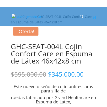
Inicio
/
Cojines
/ GHC-SEAT-004L Cojín Confort Care
en Espuma de Látex 46x42x8 cm
¡Oferta!
GHC-SEAT-004L Cojín
Confort Care en Espuma
de Látex 46x42x8 cm
El
El
$
595,000.00
$
345,000.00
precio
precio
original
actual
Este nuevo diseño de cojín anti-escaras
era:
es:
para silla de
$595,000.00.
$345,00
ruedas fabricado por Grand Healthcare en
Espuma de Latex,