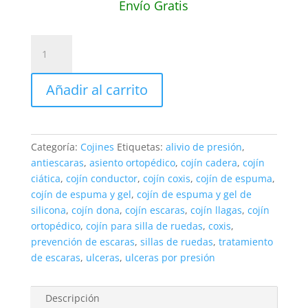
original
actual
Envío Gratis
era:
es:
$325,000.00.
$226,00
Cojín
Antiescaras
de
Añadir al carrito
Espuma
y
Gel
de
Categoría:
Cojines
Etiquetas:
alivio de presión
,
Silicona
antiescaras
,
asiento ortopédico
,
cojín cadera
,
cojín
40x40x8
ciática
,
cojín conductor
,
cojín coxis
,
cojín de espuma
,
cm
cojín de espuma y gel
,
cojín de espuma y gel de
cantidad
silicona
,
cojín dona
,
cojín escaras
,
cojín llagas
,
cojín
ortopédico
,
cojín para silla de ruedas
,
coxis
,
prevención de escaras
,
sillas de ruedas
,
tratamiento
de escaras
,
ulceras
,
ulceras por presión
Descripción