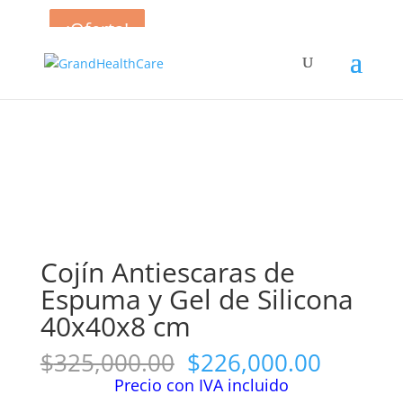
¡Oferta!
¡Oferta!
¡Oferta!
Inicio
/
Cojines
/ Cojín Antiescaras de Espuma y Gel
de Silicona 40x40x8 cm
Cojín Antiescaras de
Espuma y Gel de Silicona
40x40x8 cm
El
El
$
325,000.00
$
226,000.00
precio
precio
Precio con IVA incluido