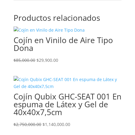
Productos relacionados
Cojín en Vinilo de Aire Tipo
Dona
El
El
$
85,000.00
$
29,900.00
precio
precio
original
actual
era:
es:
$85,000.00.
$29,900.00.
Cojín Qubix GHC-SEAT 001 En
espuma de Látex y Gel de
40x40x7,5cm
El
El
$
2,750,000.00
$
1,140,000.00
precio
precio