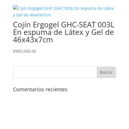
original
actual
era:
es:
$2,750,000.00.
$1,140,000.00.
Cojín Ergogel GHC-SEAT 003L
En espuma de Látex y Gel de
46x43x7cm
$
985,000.00
Comentarios recientes