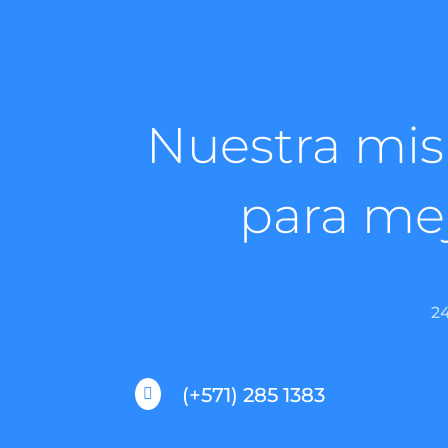
Nuestra mis
para mej
2
(+571) 285 1383
