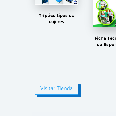
Tríptico tipos de
cojines
Ficha Téc
de Espu
Visitar Tienda