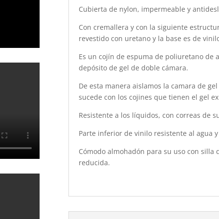
Cubierta de nylon, impermeable y antidesli
Con cremallera y con la siguiente estructu
revestido con uretano y la base es de vinil
Es un cojín de espuma de poliuretano de al
depósito de gel de doble cámara.
De esta manera aislamos la camara de gel
sucede con los cojines que tienen el gel ex
Resistente a los líquidos, con correas de s
Parte inferior de vinilo resistente al agua y
Cómodo almohadón para su uso con silla 
reducida.