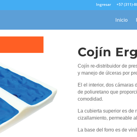
Ingresar
+57 (311)-
Inicio
Cojín Er
Cojín re-distribuidor de pr
y manejo de úlceras por pr
El el interior, dos cámaras
de poliuretano que proporc
comodidad.
La cubierta superior es de 
cizallamiento, permeable al
La base del forro es de vin