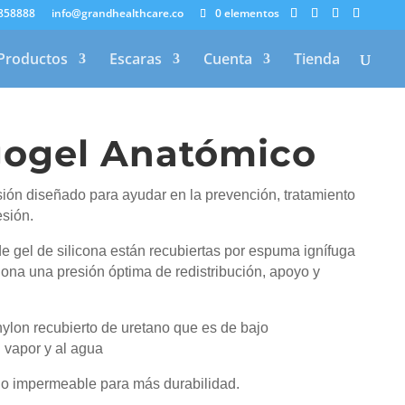
8858888
info@grandhealthcare.co
0 elementos
Productos
Escaras
Cuenta
Tienda
gogel Anatómico
esión diseñado para ayudar en la prevención, tratamiento
esión.
 de gel de silicona están recubiertas por espuma ignífuga
iona una presión óptima de redistribución, apoyo y
nylon recubierto de uretano que es de bajo
 vapor y al agua
ilo impermeable para más durabilidad.