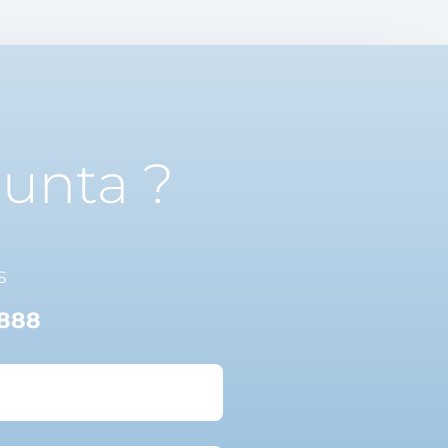
unta ?
s
8888