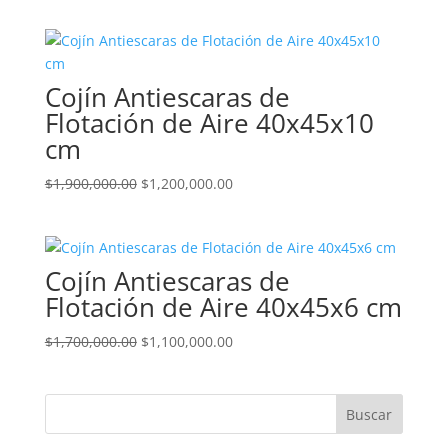
Cojín Antiescaras de
Flotación de Aire 40x45x10
cm
El
El
$
1,900,000.00
$
1,200,000.00
precio
precio
original
actual
era:
es:
Cojín Antiescaras de
$1,900,000.00.
$1,200,000.00.
Flotación de Aire 40x45x6 cm
El
El
$
1,700,000.00
$
1,100,000.00
precio
precio
original
actual
era:
es:
$1,700,000.00.
$1,100,000.00.