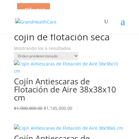
¡Oferta!
¡Oferta!
¡Oferta!
¡Oferta!
¡Oferta!
Inicio
/ Productos etiquetados “cojín de flotación
seca”
cojín de flotación seca
Mostrando los 6 resultados
Cojín Antiescaras de
Flotación de Aire 38x38x10
cm
El
El
$
1,900,000.00
$
1,145,000.00
precio
precio
original
actual
era:
es:
Cojín Antiescaras de
$1,900,000.00.
$1,145,000.00.