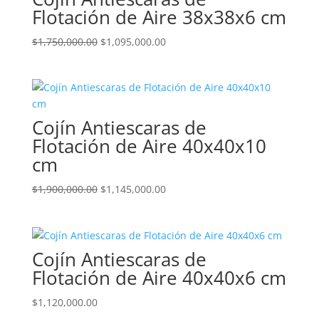
Flotación de Aire 38x38x6 cm
El
El
$
1,750,000.00
$
1,095,000.00
precio
precio
original
actual
era:
es:
$1,750,000.00.
$1,095,000.00.
Cojín Antiescaras de
Flotación de Aire 40x40x10
cm
El
El
$
1,900,000.00
$
1,145,000.00
precio
precio
original
actual
era:
es:
Cojín Antiescaras de
$1,900,000.00.
$1,145,000.00.
Flotación de Aire 40x40x6 cm
$
1,120,000.00