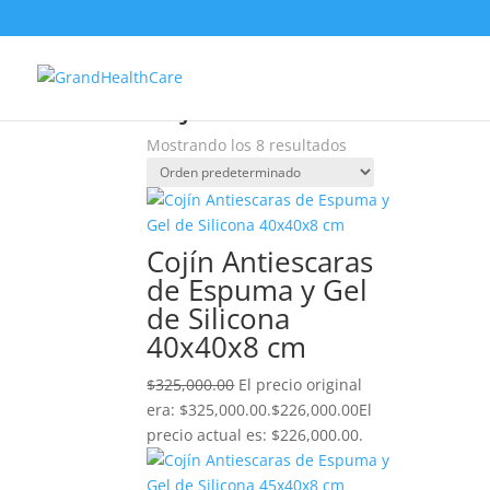
¡Oferta!
¡Oferta!
¡Oferta!
¡Oferta!
¡Oferta!
¡Oferta!
¡Oferta!
Inicio
/ Productos etiquetados “cojín dona”
cojín dona
Mostrando los 8 resultados
Cojín Antiescaras
de Espuma y Gel
de Silicona
40x40x8 cm
$
325,000.00
El precio original
era: $325,000.00.
$
226,000.00
El
precio actual es: $226,000.00.