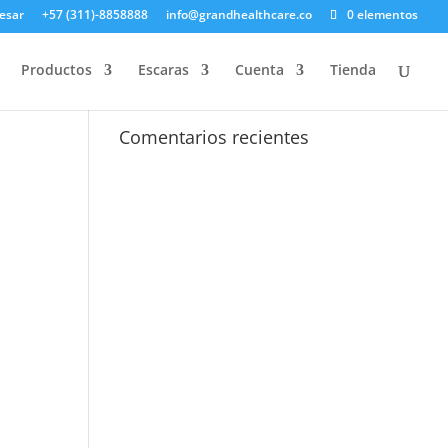
esar
+57 (311)-8858888
info@grandhealthcare.co
0 elementos
Productos
Escaras
Cuenta
Tienda
Comentarios recientes