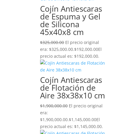
Cojín Antiescaras
de Espuma y Gel
de Silicona
45x40x8 cm
$
325,000.00
El precio original
era: $325,000.00.
$
192,000.00
El
precio actual es: $192,000.00.
Cojín Antiescaras
de Flotación de
Aire 38x38x10 cm
$
1,900,000.00
El precio original
era:
$1,900,000.00.
$
1,145,000.00
El
precio actual es: $1,145,000.00.