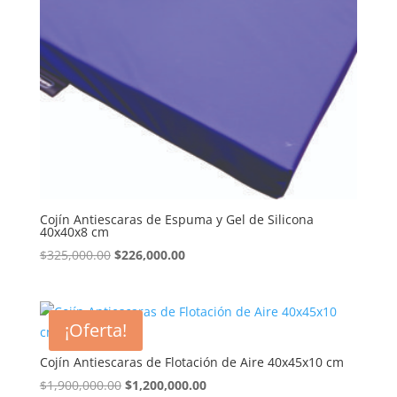
Cojín Antiescaras de Espuma y Gel de Silicona
40x40x8 cm
El
El
$
325,000.00
$
226,000.00
precio
precio
original
actual
era:
es:
¡Oferta!
$325,000.00.
$226,000.00.
Cojín Antiescaras de Flotación de Aire 40x45x10 cm
El
El
$
1,900,000.00
$
1,200,000.00