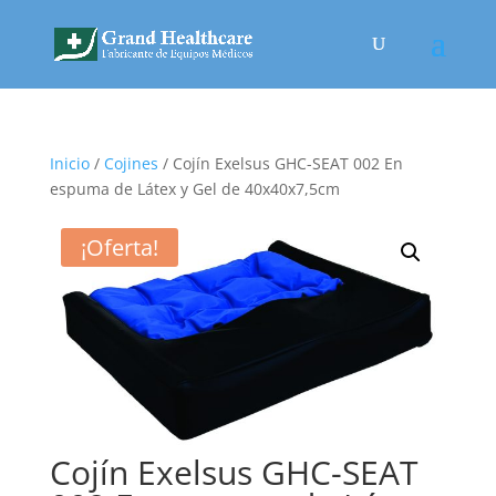
Inicio
/
Cojines
/ Cojín Exelsus GHC-SEAT 002 En
espuma de Látex y Gel de 40x40x7,5cm
¡Oferta!
Cojín Exelsus GHC-SEAT