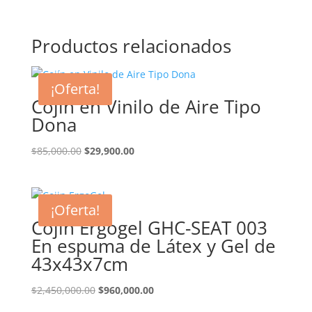
precio
precio
original
actual
era:
es:
Productos relacionados
$1,900,000.00.
$1,200,000.00.
¡Oferta!
Cojín en Vinilo de Aire Tipo
Dona
El
El
$
85,000.00
$
29,900.00
precio
precio
original
actual
era:
es:
¡Oferta!
$85,000.00.
$29,900.00.
Cojín Ergogel GHC-SEAT 003
En espuma de Látex y Gel de
43x43x7cm
El
El
$
2,450,000.00
$
960,000.00
precio
precio