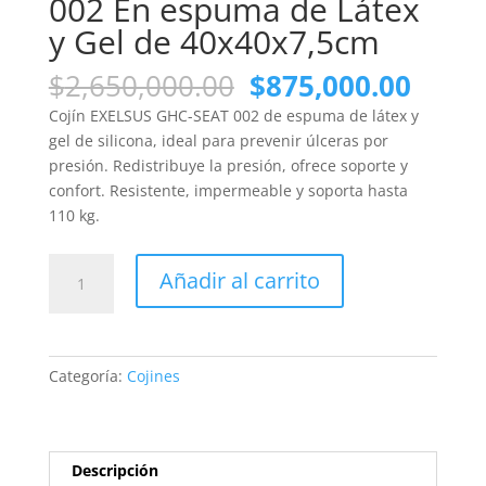
002 En espuma de Látex
y Gel de 40x40x7,5cm
El
El
$
2,650,000.00
$
875,000.00
precio
preci
Cojín EXELSUS GHC-SEAT 002 de espuma de látex y
original
actua
gel de silicona, ideal para prevenir úlceras por
era:
es:
presión. Redistribuye la presión, ofrece soporte y
$2,650,000.00.
$875,
confort. Resistente, impermeable y soporta hasta
110 kg.
Cojín
Añadir al carrito
Exelsus
GHC-
SEAT
002
Categoría:
Cojines
En
espuma
de
Látex
Descripción