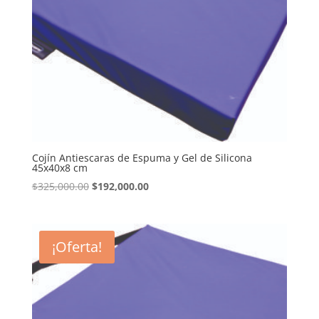
Cojín Antiescaras de Espuma y Gel de Silicona
45x40x8 cm
El
El
$
325,000.00
$
192,000.00
precio
precio
original
actual
era:
es:
¡Oferta!
$325,000.00.
$192,000.00.