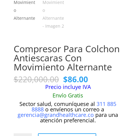
Compresor Para Colchon
Antiescaras Con
Movimiento Alternante
El
El
$
220,000.00
$
86.00
precio
precio
Precio incluye IVA
original
actual
Envío Gratis
era:
es:
Sector salud, comuníquese al
311 885
$220,000.00.
$86.00.
8888
o envíenos un correo a
gerencia@grandhealthcare.co
para una
atención preferencial.