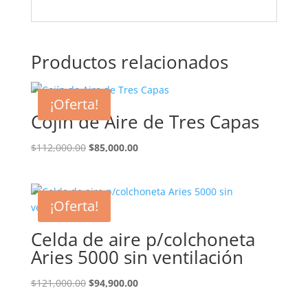
Productos relacionados
¡Oferta!
Cojín de Aire de Tres Capas
El
El
$
112,000.00
$
85,000.00
precio
precio
original
actual
era:
es:
¡Oferta!
$112,000.00.
$85,000.00.
Celda de aire p/colchoneta
Aries 5000 sin ventilación
El
El
$
121,000.00
$
94,900.00
precio
precio