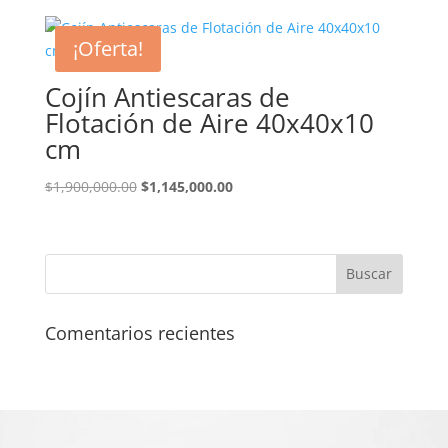
original
actual
era:
es:
¡Oferta!
$121,000.00.
$94,900.00.
Cojín Antiescaras de
Flotación de Aire 40x40x10
cm
El
El
$
1,900,000.00
$
1,145,000.00
precio
precio
original
actual
era:
es:
$1,900,000.00.
$1,145,000.00.
Comentarios recientes