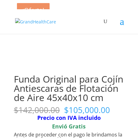
¡Oferta!
¡Oferta!
¡Oferta!
¡Oferta!
Inicio
/
Accesorios
/ Funda Original para Cojín
Antiescaras de Flotación de Aire 45x40x10 cm
Funda Original para Cojín
Antiescaras de Flotación
de Aire 45x40x10 cm
El
El
$
142,000.00
$
105,000.00
precio
precio
Precio con IVA incluido
original
actual
Envió Gratis
era:
es:
Antes de proceder con el pago le brindamos la