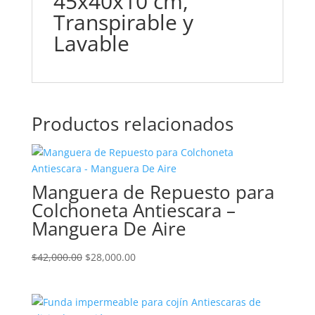
45x40x10 cm,
Transpirable y
Lavable
Productos relacionados
Manguera de Repuesto para
Colchoneta Antiescara –
Manguera De Aire
El
El
$
42,000.00
$
28,000.00
precio
precio
original
actual
era:
es: