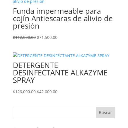
$42,000.00.
$28,000.00.
Funda impermeable para
cojín Antiescaras de alivio de
presión
El
El
$
112,000.00
$
71,500.00
precio
precio
original
actual
era:
es:
DETERGENTE
$112,000.00.
$71,500.00.
DESINFECTANTE ALKAZYME
SPRAY
El
El
$
126,000.00
$
42,000.00
precio
precio
original
actual
era:
es:
$126,000.00.
$42,000.00.