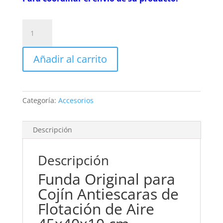
Funda
Original
para
Añadir al carrito
Cojín
Antiescaras
de
Flotación
Categoría:
Accesorios
de
Aire
45x40x10
Descripción
cm
cantidad
Descripción
Funda Original para
Cojín Antiescaras de
Flotación de Aire