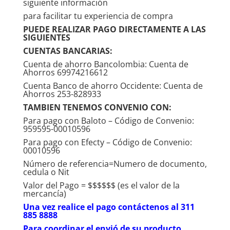
$142,000.00.
$105,00
siguiente información
para facilitar tu experiencia de compra
PUEDE REALIZAR PAGO DIRECTAMENTE A LAS
SIGUIENTES
CUENTAS BANCARIAS:
Cuenta de ahorro Bancolombia: Cuenta de
Ahorros 69974216612
Cuenta Banco de ahorro Occidente: Cuenta de
Ahorros 253-828933
TAMBIEN TENEMOS CONVENIO CON:
Para pago con Baloto – Código de Convenio:
959595-00010596
Para pago con Efecty – Código de Convenio:
00010596
Número de referencia=Numero de documento,
cedula o Nit
Valor del Pago = $$$$$$ (es el valor de la
mercancía)
Una vez realice el pago contáctenos al 311
885 8888
Para coordinar el envió de su producto.