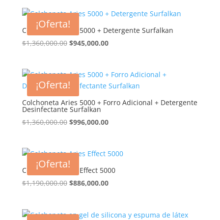
original
actual
era:
es:
¡Oferta!
$320,000.00.
$155,900.00.
Colchoneta Aries 5000 + Detergente Surfalkan
El
El
$
1,360,000.00
$
945,000.00
precio
precio
original
actual
era:
es:
¡Oferta!
$1,360,000.00.
$945,000.00.
Colchoneta Aries 5000 + Forro Adicional + Detergente
Desinfectante Surfalkan
El
El
$
1,360,000.00
$
996,000.00
precio
precio
original
actual
era:
es:
¡Oferta!
$1,360,000.00.
$996,000.00.
Colchoneta Aries Effect 5000
El
El
$
1,190,000.00
$
886,000.00
precio
precio
original
actual
era:
es: