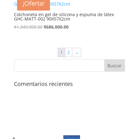
¡Oferta!
$1,190,000.00.
$886,000.00.
Colchoneta en gel de silicona y espuma de látex
GHC-MATT-002 90X57X2cm
El
El
$
1,349,000.00
$
686,000.00
precio
precio
original
actual
era:
es:
1
2
→
$1,349,000.00.
$686,000.00.
Comentarios recientes
Seguir