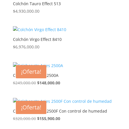
Colchón Tauro Effect 513
$
4,930,000.00
Colchón Virgo Effect 8410
$
6,976,000.00
¡Oferta!
Colchoneta Aries 2500A
El
El
$
249,000.00
$
148,000.00
precio
precio
original
actual
era:
es:
¡Oferta!
$249,000.00.
$148,000.00.
Colchoneta Aries 2500F Con control de humedad
El
El
$
320,000.00
$
155,900.00
precio
precio