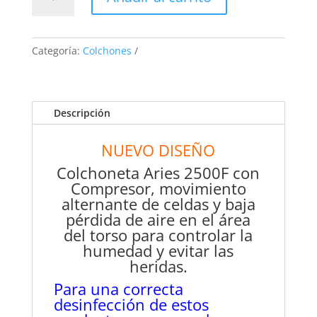
Aries
2500F
Con
control
Categoría:
Colchones
de
humedad
cantidad
Descripción
NUEVO DISEÑO
Colchoneta Aries 2500F con
Compresor, movimiento
alternante de celdas y baja
pérdida de aire en el área
del torso para controlar la
humedad y evitar las
heridas.
Para una correcta
desinfección de estos