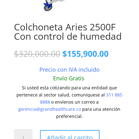
Colchoneta Aries 2500F
Con control de humedad
El
El
$
320,000.00
$
155,900.00
precio
precio
original
actual
Precio con IVA incluido
era:
es:
Envío Gratis
$320,000.00.
$155,90
Si usted esta cotizando para una entidad que
pertenece al sector salud, comuníquese al
311 885
8888
o envíenos un correo a
gerencia@grandhealthcare.co
para una atención
preferencial.
Colchoneta
Añadir al carrito