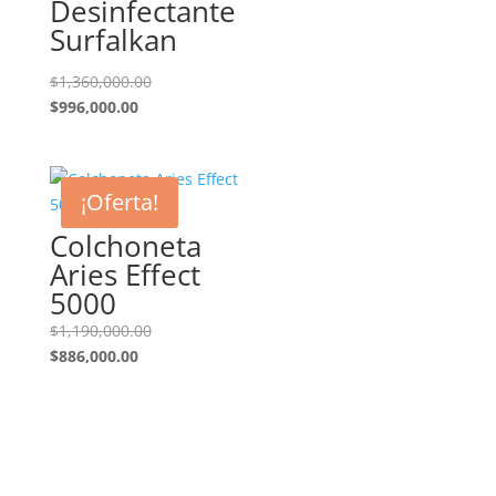
Desinfectante
Surfalkan
El
$
1,360,000.00
El
precio
$
996,000.00
precio
original
actual
era:
es:
$1,360,000.00.
¡Oferta!
$996,000.00.
Colchoneta
Aries Effect
5000
El
$
1,190,000.00
El
precio
$
886,000.00
precio
original
actual
era:
es:
$1,190,000.00.
$886,000.00.